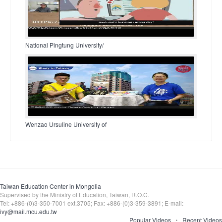
National Pingtung University/
Wenzao Ursuline University of
Taiwan Education Center in Mongolia
Supervised by the Ministry of Education, Taiwan, R.O.C.
Tel: +886-(0)3-350-7001 ext.3705; Fax: +886-(0)3-359-3891; E-mail:
ivy@mail.mcu.edu.tw
Popular Videos
Recent Videos