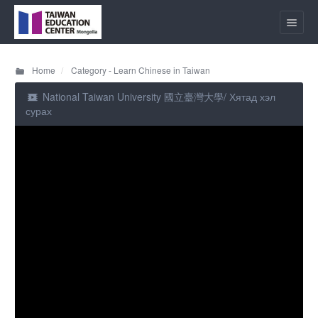
Home
Category - Learn Chinese in Taiwan
National Taiwan University 國立臺灣大學/ Хятад хэл
сурах