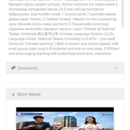
Өргөдөл гаргах эцсийн хугацаа: Хичээл эхлэхээс нэг сарын өмнө 3.
Онлайнаар өргөдөлөө гаргаж, CLD вэб сайтад паспортоо
байршуулна. Бүртгэлийн тухай: 1.Хичээл эхлэх 7 хоногийн өмнөх
Даваа гарагт болно. 2.Төлбөр төлөөд, түвшин тогтоох шалгалтад
орох (бичгийн болон аман шалгалт) 3.Түвшингийн үнэлгээнд
суурилан хичээлийн хувиарыг гаргана. Learn Chinese @ National
Taiwan University 國立臺灣大學 Chinese Language Division (CLD),
Language Center, National Taiwan University CLD.NTU -- your best
choice for Chinese learning! 1.Both in-person and online classes, with
small-group class (only 5-8 students) and one-on-one class. 2.Efficient
and encouraging learning with customized class level, interactive
teaching, strict training and extracurricular activities. About Application:
1.Qualification: 18 years old 2.Application deadline: one month before
Comments
course starts 3.Online application and upload passport on CLD
website. About Registration: 1.Monday a week before the course starts
2.Payment and placement test (written test and oral test) 3.Course
arrangement based on level assessment. Contact NTU Chinese
Language Division Website:
http://cld.liberal.ntu.edu.tw/
FB: NTU.CLD
Email: cld222@ntu.edu.tw Tel: +886-(0)2-3366-3417
More Videos