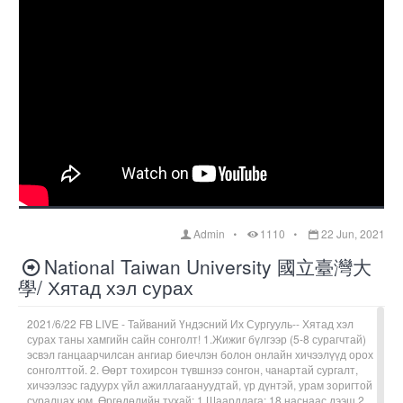
Admin
1110
22 Jun, 2021
National Taiwan University 國立臺灣大
學/ Хятад хэл сурах
2021/6/22 FB LIVE - Тайваний Үндэсний Их Сургууль-- Хятад хэл
сурах таны хамгийн сайн сонголт! 1.Жижиг бүлгээр (5-8 сурагчтай)
эсвэл ганцаарчилсан ангиар биечлэн болон онлайн хичээлүүд орох
сонголттой. 2. Өөрт тохирсон түвшнээ сонгон, чанартай сургалт,
хичээлээс гадуурх үйл ажиллагаануудтай, үр дүнтэй, урам зоригтой
суралцах юм. Өргөдөлийн тухай: 1.Шаардлага: 18 наснаас дээш 2.