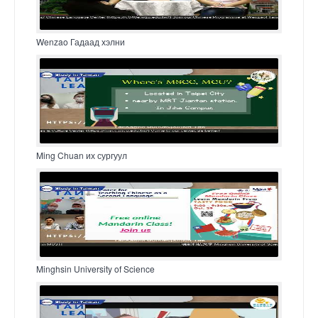
Wenzao Гадаад хэлни
Ming Chuan их сургуул
Minghsin University of Science