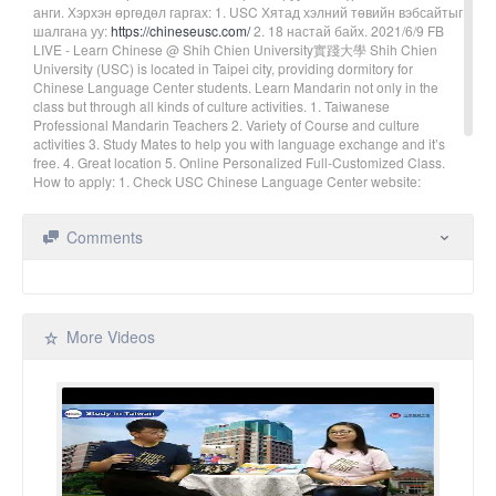
анги. Хэрхэн өргөдөл гаргах: 1. USC Хятад хэлний төвийн вэбсайтыг
шалгана уу:
https://chineseusc.com/
2. 18 настай байх. 2021/6/9 FB
LIVE - Learn Chinese @ Shih Chien University實踐大學 Shih Chien
University (USC) is located in Taipei city, providing dormitory for
Chinese Language Center students. Learn Mandarin not only in the
class but through all kinds of culture activities. 1. Taiwanese
Professional Mandarin Teachers 2. Variety of Course and culture
activities 3. Study Mates to help you with language exchange and it’s
free. 4. Great location 5. Online Personalized Full-Customized Class.
How to apply: 1. Check USC Chinese Language Center website:
https://chineseusc.com/
2. 18 years old Contact USC Chinese
Language Center Email: chinese@g2.usc.edu.tw /FB: chinese.usc
Comments
/Line: @xkm9981p /IG: chineseusc
More Videos