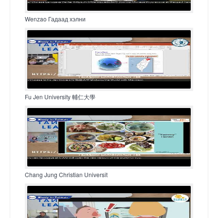
Wenzao Гадаад хэлни
Fu Jen University 輔仁大學
Chang Jung Christian Universit