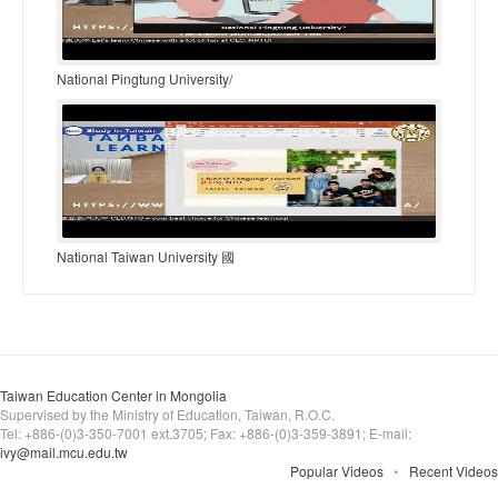
National Pingtung University/
National Taiwan University 國
Taiwan Education Center in Mongolia
Supervised by the Ministry of Education, Taiwan, R.O.C.
Tel: +886-(0)3-350-7001 ext.3705; Fax: +886-(0)3-359-3891; E-mail:
ivy@mail.mcu.edu.tw
Popular Videos
Recent Videos