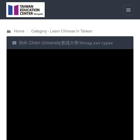
Home
Category - Learn Chinese in Taiwan
Shih Chien University實踐大學/Хятад хэл сурах