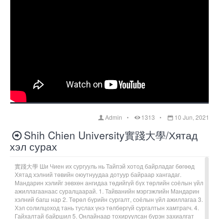
Admin
1313
10 Jun, 2021
Shih Chien University實踐大學/Хятад
хэл сурах
實踐大學 Ши Чиен их сургууль нь Тайпэй хотод байрладаг бөгөөд
Хятад хэлний төвийн оюутнуудаа дотуур байраар хангадаг.
Мандарин хэлийг зөвхөн ангидаа төдийгүй бүх төрлийн соёлын үйл
ажиллагаанаас суралцаарай. 1. Тайванийн мэргэжлийн Мандарин
хэлний багш нар 2. Төрөл бүрийн сургалт, соёлын үйл ажиллагаа 3.
Хэл солилцоход тань туслах үнэ төлбөргүй сургалтын хамтрагч. 4.
Гайхалтай байршил 5. Онлайнаар тохируулсан бүрэн захиалгат