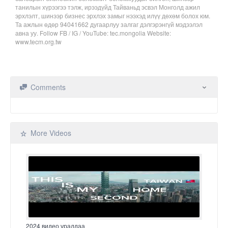
танилын хүрээгээ тэлж, ирээдүйд Тайваньд эсвэл Монголд ажил
эрхлэлт, шинээр бизнес эрхлэх замыг нээхэд илүү дөхөм болох юм.
Та ажлын өдөр 94041662 дугаарлуу залгаг дэлгэрэнгүй мэдээлэл
авна уу. Follow FB / IG / YouTube: tec.mongolia Website:
www.tecm.org.tw
Comments
More Videos
2024 видео уралдаа