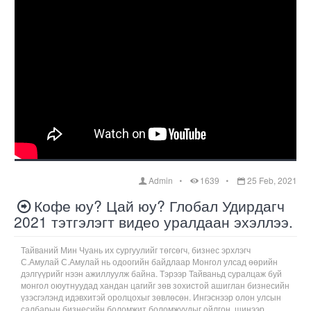
Admin
1639
25 Feb, 2021
Кофе юу? Цай юу? Глобал Удирдагч
2021 тэтгэлэгт видео уралдаан эхэллээ.
Тайваний Мин Чуань их сургуулийг төгсөгч, бизнес эрхлэгч
С.Амулай С.Амулай нь одоогийн байдлаар Монгол улсад өөрийн
дэлгүүрийг нээн ажиллуулж байна. Тэрээр Тайваньд суралцаж буй
монгол оюутнуудад хандан цагийг зөв зохистой ашиглан бизнесийн
үзэсгэлэнд идэвхитэй оролцохыг зөвлөсөн. Ингэснээр олон улсын
салбарын бизнесийн боломжит боломжуудыг ойлгон, шинээр