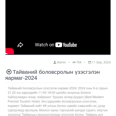
Admin
764
11 Sep, 2024
Тайваний боловсролын үзэсгэлэн
яармаг-2024
Тайваний боловсролын үзэсгэлэн яармаг-2024: 2024 оны 9-р сарын
21,22-ны өдрүүдийн 11:00-18:00 цагийн хооронд Зохион
байгуулагдах газар, байршил: Туушин зочид буудал (Best Western
Premier Tuushin Hotel) Энэ удаагийн боловсролын үзэсгэлэн,
яармагт Тайваний нийт #9 улсын болон хувийн хэвшлийн их, дээд
сургуулиуд оролцож, Монгол орны тэргүүний шилдэг сурагч, оюутан
залуусыг Тайваньд суралцуулахаар элсүүлэх болно. Тайвань руу