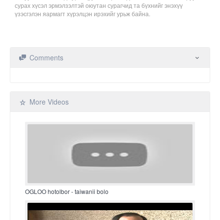
сурах хүсэл эрмэлзэлтэй оюутан сурагчид та бүхнийг энэхүү
үзэсгэлэн яармагт хүрэлцэн ирэхийг урьж байна.
Comments
More Videos
OGLOO hotolbor - taiwanii bolo