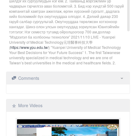
шилдэг их сургуулиудын нэг юм. 2. Тайваньд мэргэжлийн ур
чадварын гэрчилгээ авах боломжтой. 3. Бид нэр хүндтэй 500 гаруй
компанитай хамтран ажиллаж, өргөн хүрээний сургалт, дадлага
хийх боломжийг бүх оюутнууддаа олгодог. 4. Дэлхий даяар 230
гаруй салбар сургуультай. Оюутнууддаа төрөлжсөн хотхоноор
хангадаг. Шинэ олон улсын оюутнуудад зориулсан Юанпэйгийн
тэтгэлэг: Нэг семестр тутамд ойролцоогоор 700 ам.доллар
“Мэдээлэл ба холбооны технологи” 2021/11/10 LIVE - Yuanpei
University of Medical Technology元培醫事科技大學
(
https://www.ypu.edu.tw/
) “Yuanpei University of Medical Technology
Your Best Decisions for Your Future Success” 1. The first Taiwanese
university specialized in medical technology and we are one of
Taiwan’s best universities in the medical and healthcare fields. 2.
Devote to our students able to obtain a professional qualifications
certificate in Taiwan. 3. We cooperate with more than 500 well-known
Comments
companies, broad training, and internship opportunities for all of our
students. 4. More than 230 sister schools all over the world. Providing a
diversified campus for our students. Yuanpei Scholarships for new
international students: Up to approx.. USD700/ per semester Contact
YPU: Website:
https://www.ypu.edu.tw/
International Students
Admission:
https://top.ypu.edu.tw/p/412-1080-6141.php
Email:
More Videos
celine@mail.ypu.edu.tw; ypucllc0311@gmail.com Tel: +886-(0)3-610-
2404