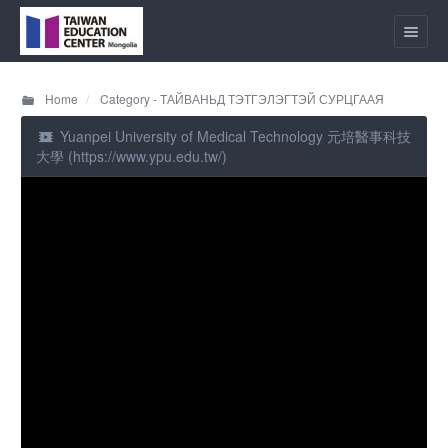
Home
Category - ТАЙВАНЬД ТЭТГЭЛЭГТЭЙ СУРЦГААЯ
Yuanpei University of Medical Technology 元培醫事科技
大學 (https://www.ypu.edu.tw/)