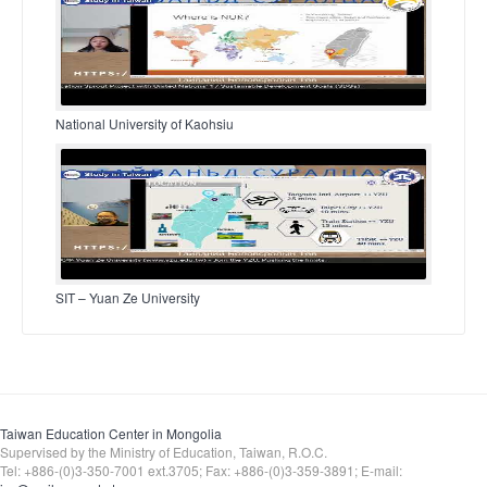
National University of Kaohsiu
SIT – Yuan Ze University
Taiwan Education Center in Mongolia
Supervised by the Ministry of Education, Taiwan, R.O.C.
Tel: +886-(0)3-350-7001 ext.3705; Fax: +886-(0)3-359-3891; E-mail: