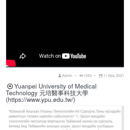
Admin
1053
11 Nov, 2021
Yuanpei University of Medical
Technology 元培醫事科技大學
(https://www.ypu.edu.tw/)
“Юаньпэй Анагаах Ухааны Технологийн Их Сургууль Таны ирээдүйн
амжилтын төлөөх хамгийн сайнсонголт” 1. Эрүүл мэндийн
технологийн чиглэлээр мэргэшсэн Тайваний анхны их сургууль
бөгөөд бид Тайванийн анагаах ухаан, эрүүл мэндийн салбарын