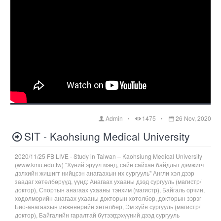
Admin
1475
26 Nov, 2020
SIT - Kaohsiung Medical University
2020/11/25 FB LIVE - Study in Taiwan – Kaohsiung Medical University
(www.kmu.edu.tw) "Хүний эрүүл мэнд, сайн сайхан байдлыг дэмжигч
дэлхийн жишигт нийцсэн анагаахын их сургууль" Англи хэл дээр
заадаг хөтөлбөрүүд, үүнд: Анагаах ухааны дээд сургууль (магистр/
доктор), Спортын анагаах ухааны тэнхим (магистр), Байгаль орчин,
хөдөлмөрийн анагаах ухааны докторын хөтөлбөр, докторын зэрэг
Био-анагаахын инженерийн хөтөлбөр, Эм зүйн сургууль (магистр/
доктор), Байгалийн гаралтай бүтээгдэхүүний дээд сургууль