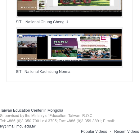
SIT – National Chung Cheng U
SIT - National Kaohsiung Norma
Taiwan Education Center in Mongolia
Supervised by the Ministry of Education, Taiwan, R.O.C.
Tel: +886-(0)3-350-7001 ext.3705; Fax: +886-(0)3-359-3891; E-mail:
ivy@mail.mcu.edu.tw
Popular Videos
Recent Videos