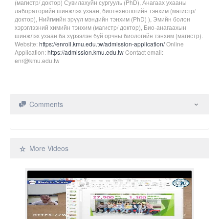
(магистр/ доктор) Сувилахуйн сургууль (PhD), Анагаах ухааны
лабораторийн шинжлэх ухаан, биотехнологийн тэнхим (магистр/
доктор), Нийгмийн эрүүл мэндийн тэнхим (PhD) ), Эмийн болон
хэрэглээний химийн тэнхим (магистр/ доктор), Био-анагаахын
шинжлэх ухаан ба хүрээлэн буй орчны биологийн тэнхим (магистр).
Website:
https://enroll.kmu.edu.tw/admission-application/
Online
Application:
https://admission.kmu.edu.tw
Contact email:
enr@kmu.edu.tw
Comments
More Videos