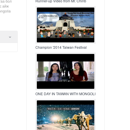
Runner-up Video from Mr. Chinb
гаа бол
с айж
ongolia
Champion '2014 Taiwan Festival
ONE DAY IN TAIWAN WITH MONGOLI