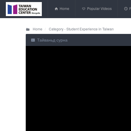
Home
Popular Videos
Home
Category - Student Experience in Taiwan
Тайваньд сурна