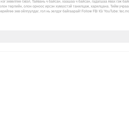
нэг зөвөлгөө гэвэл, Тайвань ч байсан, хаашаа ч байсан, гадагшаа явах гэж бай
 олон төрлийн, олон орноос ирсэн хүмүүстэй танилцаж, харилцана. Тийм учраа
өрийгөө зөв ойлгуулдаг, гол нь эелдэг байгаарай! Follow FB/ IG/ YouTube: tec.m