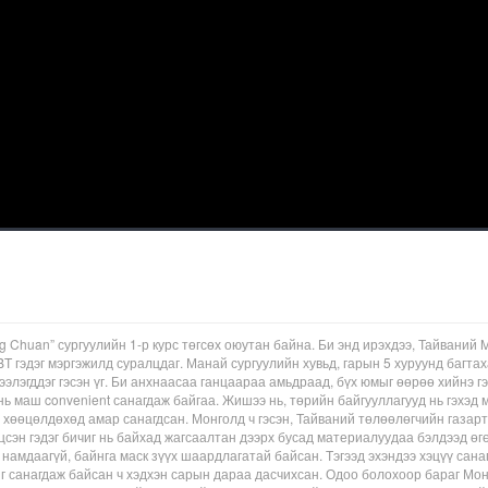
g Chuan” сургуулийн 1-р курс төгсөх оюутан байна. Би энд ирэхдээ, Тайваний 
 IBT гэдэг мэргэжилд суралцдаг. Манай сургуулийн хувьд, гарын 5 хуруунд багта
ээлэгддэг гэсэн үг. Би анхнаасаа ганцаараа амьдраад, бүх юмыг өөрөө хийнэ г
нь маш convenient санагдаж байгаа. Жишээ нь, төрийн байгууллагууд нь гэхэд
м хөөцөлдөхөд амар санагдсан. Монголд ч гэсэн, Тайваний төлөөлөгчийн газарт
цсэн гэдэг бичиг нь байхад жагсаалтан дээрх бусад материалуудаа бэлдээд өг
 намдаагүй, байнга маск зүүх шаардлагатай байсан. Тэгээд эхэндээ хэцүү сана
иг санагдаж байсан ч хэдхэн сарын дараа дасчихсан. Одоо болохоор бараг Мо