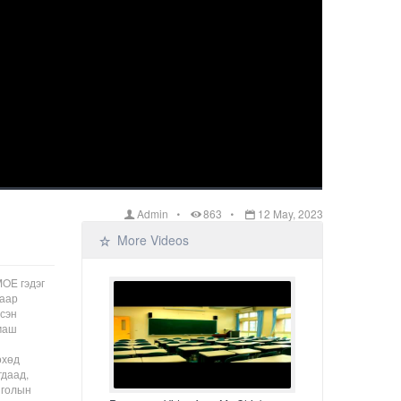
Admin
863
12 May, 2023
More Videos
MOE гэдэг
хаар
эсэн
 маш
өхөд
гдаад,
нголын