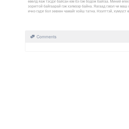
өвөлд яаж тэсдэг байсан юм бэ гэж бодож байгаа. Миний өгөх 
зоригтой байгаарай гэж хэлмээр байна. Яагаад гэвэл чи маш
ичнэ гэдэг бол зөвхөн чамайг хойш татна. Нээлттэй, хүмүүст ө
Comments