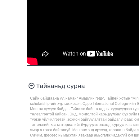
Тайваньд сурна
Сайн байцгаана уу, намайг Амарлин гэдэг. Тайпей хотын “Min
scholarship-ийг хүртэж ирсэн. Одоо International College-ийн
Монгол хүмүүс байдаг. Тиймээс байнга гадны хүүхдүүдээр хүр
төлөвлгөөтэй байсан. Энд, Монголтой харьцуулбал бүх зүйл 
түргэн үйлчилгээтэй, зохион байгуулалттай байдаг учраас ю
тэтгэлэгийнхээ материалийг бүрдүүлж өгөхөд, сургуулиас тэн
ямар ч төвөг байгаагүй. Мөн анх энд ирэхэд, корона-н байдал
бүгчим, дээрээс нь масктай явахаар амьсгалж чадахгүй юм ш