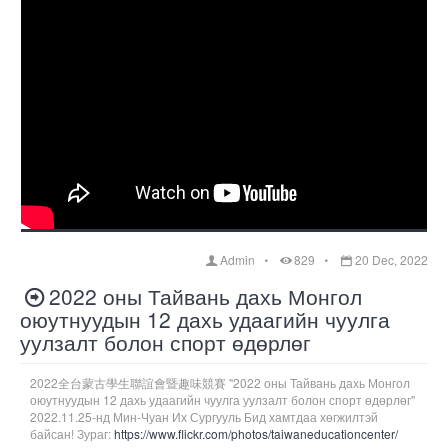
Admin
829
20 Dec, 2022
2022 оны Тайвань дахь Монгол
оюутнуудын 12 дахь удаагийн чуулга
уулзалт болон спорт өдөрлөг
2022全台蒙古學生聯誼會暨趣味競賽 "2022 оны Тайвань дахь Монгол
оюутнуудын 12 дахь удаагийн чуулга уулзалт болон спорт өдөрлөг"
2022.11.25-нд Мин-Чуан Их Сургууль Бид хамтдаа хөгжилтэй
байсан! Зураг:
https://www.flickr.com/photos/taiwaneducationcenter/