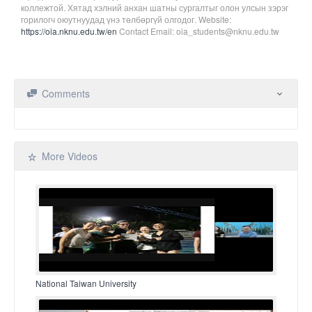
коллежтой. Хятад хэлний анхан шатны сургалтыг олон улсын зэрэг
горилогч оюутнуудад үнэ төлбөргүй олгодог. Website:
https://oia.nknu.edu.tw/en
Contact Email: oia_students@nknu.edu.tw
Comments
More Videos
National Taiwan University