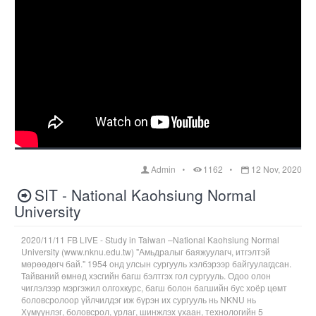
Admin
1162
12 Nov, 2020
SIT - National Kaohsiung Normal
University
2020/11/11 FB LIVE - Study in Taiwan –National Kaohsiung Normal
University (www.nknu.edu.tw) "Амьдралыг баяжуулагч, итгэлтэй
мөрөөдөгч бай." 1954 онд улсын сургууль хэлбэрээр байгуулагдсан.
Тайваний өмнөд хэсгийн багш бэлтгэх гол сургууль. Одоо олон
чиглэлээр мэргэжил олгохкурс, багш болон багшийн бус хоёр цөмт
боловсролоор үйлчилдэг иж бүрэн их сургууль нь NKNU нь
Хүмүүнлэг, боловсрол, урлаг, шинжлэх ухаан, технологийн 5